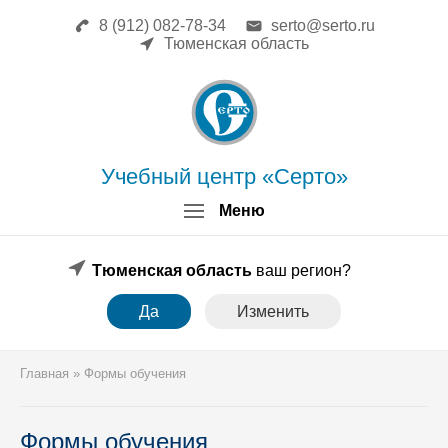
8 (912) 082-78-34
serto@serto.ru
Главная
Тюменская область
Сведения об образовательной
организации
Повышение квалификации
Профессиональная переподготовка
Форма заявки
Учебный центр «Серто»
Личный кабинет
Меню
Лицензия
Образец удостоверения
Образец диплома
Тюменская область
ваш регион?
Аттестация поверителей
Да
Изменить
Системы менеджмента
Новости
Реквизиты
Главная
»
Формы обучения
Координаты
Формы обучения